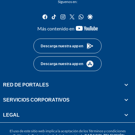
Síguenos en:
facebook
tiktok
instagram
twitter
whatsapp
google
youtube-
Más contenido en
footer
Descarga nuestra app en
Descarga nuestra app en
RED DE PORTALES
SERVICIOS CORPORATIVOS
LEGAL
El uso de este sitio web implica la aceptación de los
Términos y condiciones