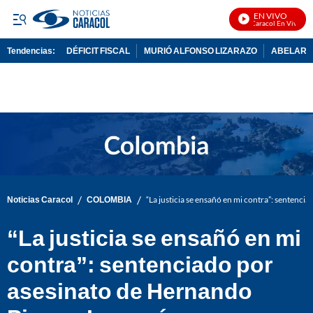
EN VIVO
Noticias Caracol En Vivo
Tendencias:
DÉFICIT FISCAL
MURIÓ ALFONSO LIZARAZO
ABELARDO
PUBLICIDAD
/
/
Noticias Caracol
COLOMBIA
“La justicia se ensañó en mi contra”: senten
“La justicia se ensañó en mi
contra”: sentenciado por
asesinato de Hernando