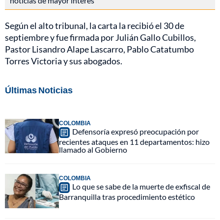
noticias de mayor interés
Según el alto tribunal, la carta la recibió el 30 de
septiembre y fue firmada por Julián Gallo Cubillos,
Pastor Lisandro Alape Lascarro, Pablo Catatumbo
Torres Victoria y sus abogados.
Últimas Noticias
COLOMBIA
Defensoría expresó preocupación por
recientes ataques en 11 departamentos: hizo
llamado al Gobierno
COLOMBIA
Lo que se sabe de la muerte de exfiscal de
Barranquilla tras procedimiento estético