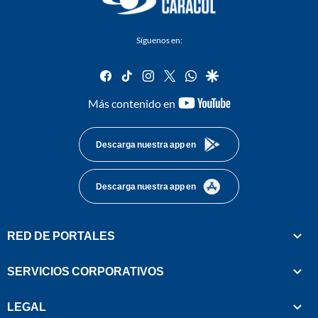
Síguenos en:
facebook
tiktok
instagram
twitter
whatsapp
google
youtube-
Más contenido en
footer
Descarga nuestra app en
Descarga nuestra app en
RED DE PORTALES
SERVICIOS CORPORATIVOS
LEGAL