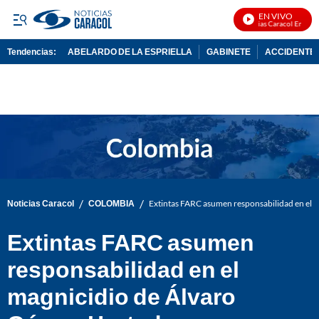
EN VIVO
Noticias Caracol En Vivo
Tendencias:
ABELARDO DE LA ESPRIELLA
GABINETE
ACCIDENTE 
PUBLICIDAD
/
/
Noticias Caracol
COLOMBIA
Extintas FARC asumen responsabilidad en el
Extintas FARC asumen
responsabilidad en el
magnicidio de Álvaro