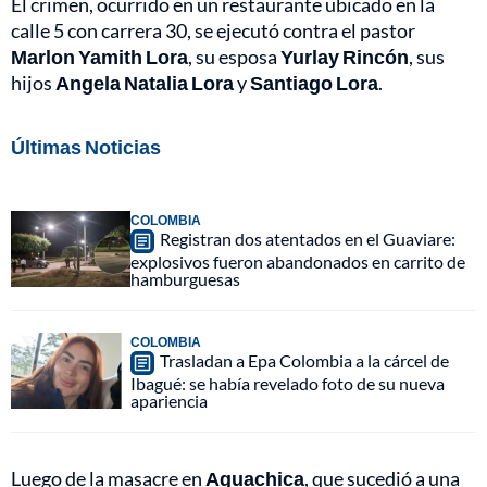
El crimen, ocurrido en un restaurante ubicado en la
calle 5 con carrera 30, se ejecutó contra el pastor
Marlon Yamith Lora
, su esposa
Yurlay Rincón
, sus
hijos
Angela Natalia Lora
y
Santiago Lora
.
Últimas Noticias
COLOMBIA
Registran dos atentados en el Guaviare:
explosivos fueron abandonados en carrito de
hamburguesas
COLOMBIA
Trasladan a Epa Colombia a la cárcel de
Ibagué: se había revelado foto de su nueva
apariencia
Luego de la masacre en
Aguachica
, que sucedió a una