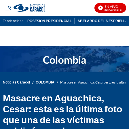
EN VIVO
Noticias Caracol En Vivo
Tendencias:
POSESIÓN PRESIDENCIAL
ABELARDO DE LA ESPRIELLA
PUBLICIDAD
/
/
Noticias Caracol
COLOMBIA
Masacre en Aguachica, Cesar: esta es la última
Masacre en Aguachica,
Cesar: esta es la última foto
que una de las víctimas