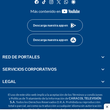
facebook
tiktok
instagram
twitter
whatsapp
google
youtube-
Más contenido en
footer
Descarga nuestra app en
Descarga nuestra app en
RED DE PORTALES
SERVICIOS CORPORATIVOS
LEGAL
El uso de este sitio web implica la aceptación de los
Términos y condiciones
y
Políticas de Tratamiento de la Información
de
CARACOL TELEVISIÓN
S.A.
Todos los Derechos Reservados D.R.A. Prohibida su reproducción
total o parcial, así como su traducción a cualquier idioma sin autorización
cl
escrita de su titular. Reproduction in whole or in part, or translation