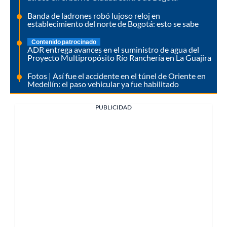
Banda de ladrones robó lujoso reloj en
establecimiento del norte de Bogotá: esto se sabe
Contenido patrocinado
ADR entrega avances en el suministro de agua del
Proyecto Multipropósito Río Ranchería en La Guajira
Fotos | Así fue el accidente en el túnel de Oriente en
Medellín: el paso vehicular ya fue habilitado
PUBLICIDAD