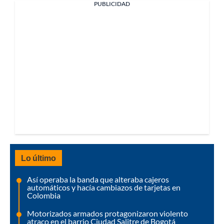
PUBLICIDAD
Lo último
Así operaba la banda que alteraba cajeros
automáticos y hacía cambiazos de tarjetas en
Colombia
Motorizados armados protagonizaron violento
atraco en el barrio Ciudad Salitre de Bogotá