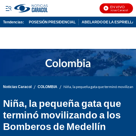
EN VIVO
Noticias Caracol En Vi
Tendencias:
POSESIÓN PRESIDENCIAL
ABELARDO DE LA ESPRIELLA
PUBLICIDAD
/
/
Noticias Caracol
COLOMBIA
Niña, la pequeña gata que terminó movilizand
Niña, la pequeña gata que
terminó movilizando a los
Bomberos de Medellín