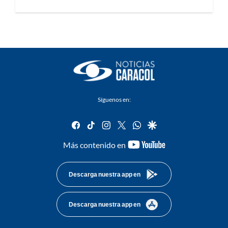
Síguenos en:
facebook
tiktok
instagram
twitter
whatsapp
google
youtube-
Más contenido en
footer
Descarga nuestra app en
Descarga nuestra app en