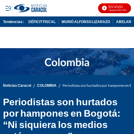
EN VIVO
Noticias Caracol En Vivo
Tendencias:
DÉFICIT FISCAL
MURIÓ ALFONSO LIZARAZO
ABELARDO
PUBLICIDAD
/
/
Noticias Caracol
COLOMBIA
Periodistas son hurtados por hampones en Bogo
Periodistas son hurtados
por hampones en Bogotá:
“Ni siquiera los medios