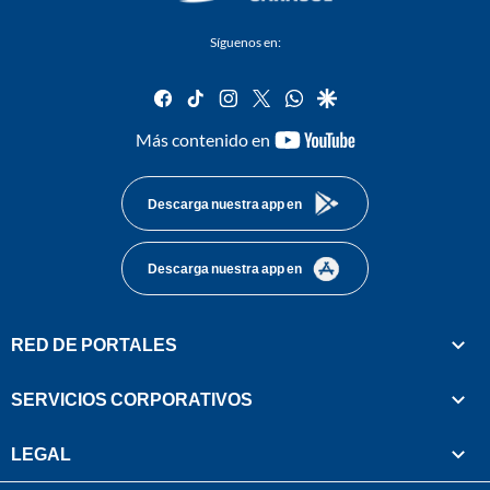
Síguenos en:
facebook
tiktok
instagram
twitter
whatsapp
google
youtube-
Más contenido en
footer
Descarga nuestra app en
Descarga nuestra app en
RED DE PORTALES
SERVICIOS CORPORATIVOS
LEGAL