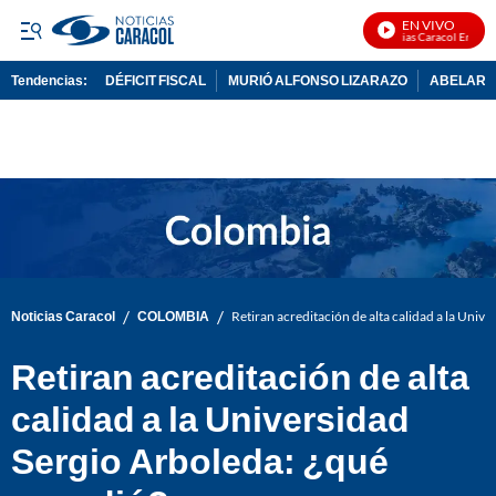
EN VIVO
Noticias Caracol En Vivo
Tendencias:
DÉFICIT FISCAL
MURIÓ ALFONSO LIZARAZO
ABELARDO
PUBLICIDAD
/
/
Noticias Caracol
COLOMBIA
Retiran acreditación de alta calidad a la Univ
Retiran acreditación de alta
calidad a la Universidad
Sergio Arboleda: ¿qué