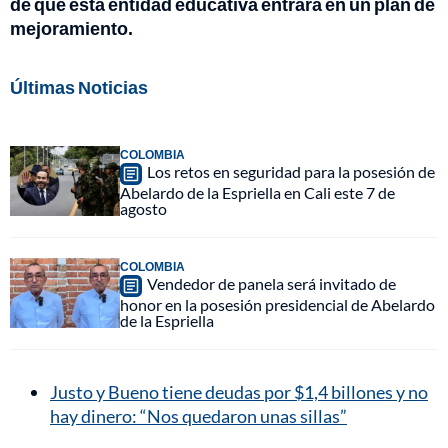
de que esta entidad educativa entrara en un plan de
mejoramiento.
Últimas Noticias
COLOMBIA
Los retos en seguridad para la posesión de
Abelardo de la Espriella en Cali este 7 de
agosto
COLOMBIA
Vendedor de panela será invitado de
honor en la posesión presidencial de Abelardo
de la Espriella
Justo y Bueno tiene deudas por $1,4 billones y no
hay dinero: “Nos quedaron unas sillas”