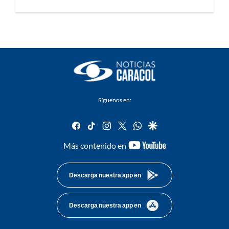
Síguenos en:
facebook
tiktok
instagram
twitter
whatsapp
google
youtube-
Más contenido en
footer
Descarga nuestra app en
Descarga nuestra app en