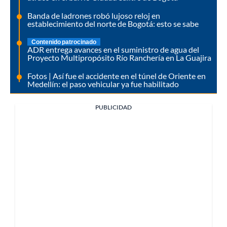
Banda de ladrones robó lujoso reloj en
establecimiento del norte de Bogotá: esto se sabe
Contenido patrocinado
ADR entrega avances en el suministro de agua del
Proyecto Multipropósito Río Ranchería en La Guajira
Fotos | Así fue el accidente en el túnel de Oriente en
Medellín: el paso vehicular ya fue habilitado
PUBLICIDAD