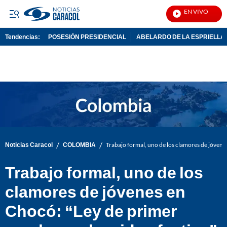
EN VIVO
Noti
Tendencias:
POSESIÓN PRESIDENCIAL
ABELARDO DE LA ESPRIELLA
PUBLICIDAD
/
/
Noticias Caracol
COLOMBIA
Trabajo formal, uno de los clamores de jóvene
Trabajo formal, uno de los
clamores de jóvenes en
Chocó: “Ley de primer