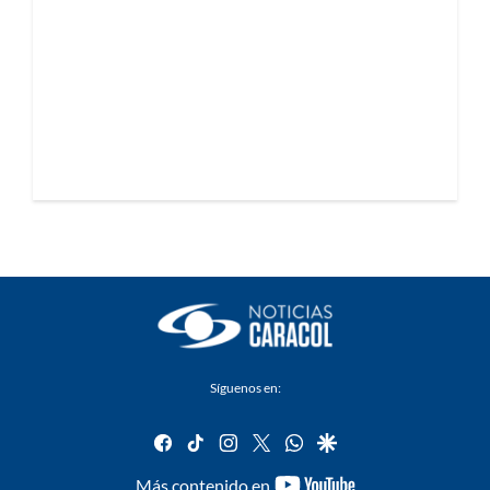
Síguenos en:
facebook
tiktok
instagram
twitter
whatsapp
google
youtube-
Más contenido en