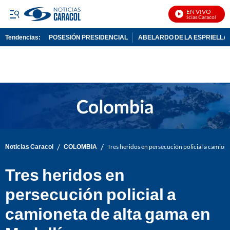
EN VIVO
Noticias Caracol En Viv
Tendencias:
POSESIÓN PRESIDENCIAL
ABELARDO DE LA ESPRIELLA
PUBLICIDAD
/
/
Noticias Caracol
COLOMBIA
Tres heridos en persecución policial a camion
Tres heridos en
persecución policial a
camioneta de alta gama en