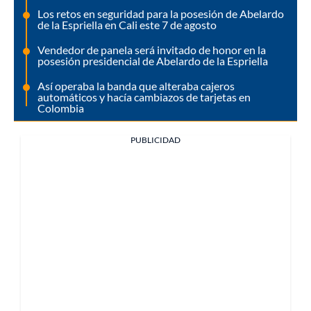
Los retos en seguridad para la posesión de Abelardo
de la Espriella en Cali este 7 de agosto
Vendedor de panela será invitado de honor en la
posesión presidencial de Abelardo de la Espriella
Así operaba la banda que alteraba cajeros
automáticos y hacía cambiazos de tarjetas en
Colombia
PUBLICIDAD