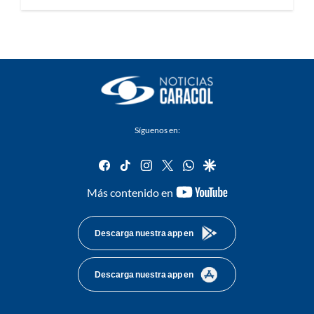
Síguenos en:
facebook
tiktok
instagram
twitter
whatsapp
google
youtube-
Más contenido en
footer
Descarga nuestra app en
Descarga nuestra app en