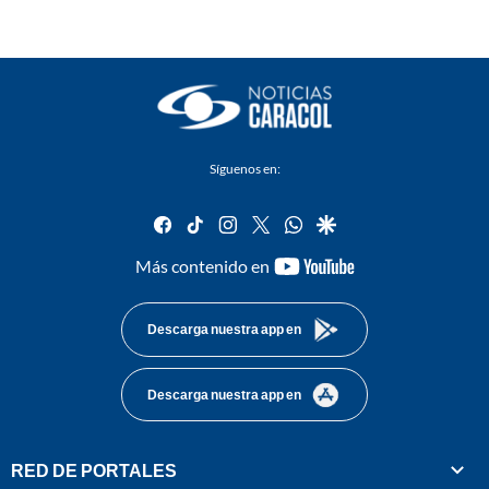
Síguenos en:
facebook
tiktok
instagram
twitter
whatsapp
google
youtube-
Más contenido en
footer
Descarga nuestra app en
Descarga nuestra app en
RED DE PORTALES