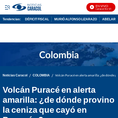
EN VIVO
Noticias Caracol En Vivo
Tendencias:
DÉFICIT FISCAL
MURIÓ ALFONSO LIZARAZO
ABELARDO
PUBLICIDAD
/
/
Noticias Caracol
COLOMBIA
Volcán Puracé en alerta amarilla: ¿de dónde p
Volcán Puracé en alerta
amarilla: ¿de dónde provino
la ceniza que cayó en