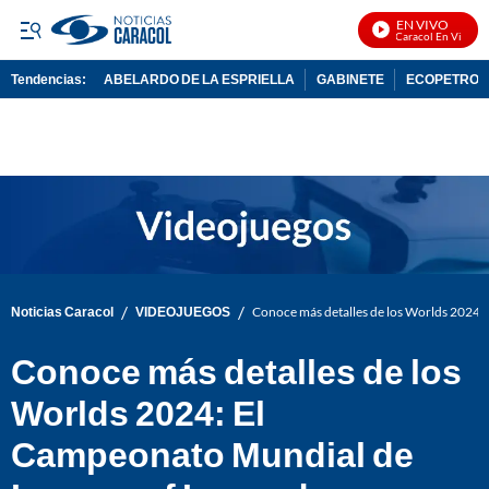
EN VIVO
Noticias Caracol En Vivo
Tendencias:
ABELARDO DE LA ESPRIELLA
GABINETE
ECOPETROL
PUBLICIDAD
/
/
Noticias Caracol
VIDEOJUEGOS
Conoce más detalles de los Worlds 2024:
Conoce más detalles de los
Worlds 2024: El
Campeonato Mundial de