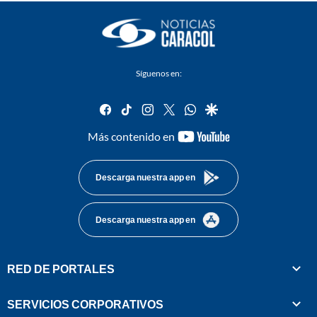
Síguenos en:
facebook
tiktok
instagram
twitter
whatsapp
google
youtube-
Más contenido en
footer
Descarga nuestra app en
Descarga nuestra app en
RED DE PORTALES
SERVICIOS CORPORATIVOS