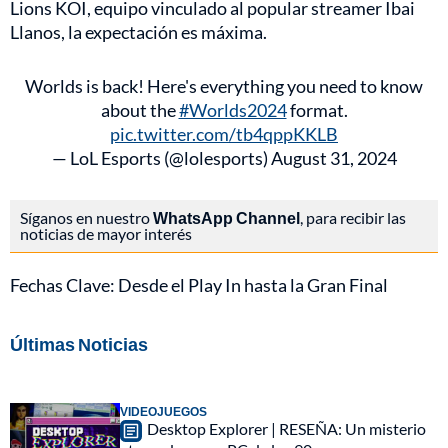
Lions KOI, equipo vinculado al popular streamer Ibai
Llanos, la expectación es máxima.
Worlds is back! Here's everything you need to know
about the
#Worlds2024
format.
pic.twitter.com/tb4qppKKLB
— LoL Esports (@lolesports)
August 31, 2024
Síganos en nuestro
WhatsApp Channel
, para recibir las
noticias de mayor interés
Fechas Clave: Desde el Play In hasta la Gran Final
Últimas Noticias
VIDEOJUEGOS
Desktop Explorer | RESEÑA: Un misterio