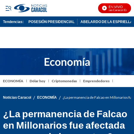
EN VIVO
Noticias Caracol En Vivo
Tendencias:
POSESIÓN PRESIDENCIAL
ABELARDO DE LA ESPRIELLA
PUBLICIDAD
ECONOMÍA
Dólar hoy
Criptomonedas
Emprendedores
/
/
Noticias Caracol
ECONOMÍA
¿La permanencia de Falcao en Millonarios fue
¿La permanencia de Falcao
en Millonarios fue afectada