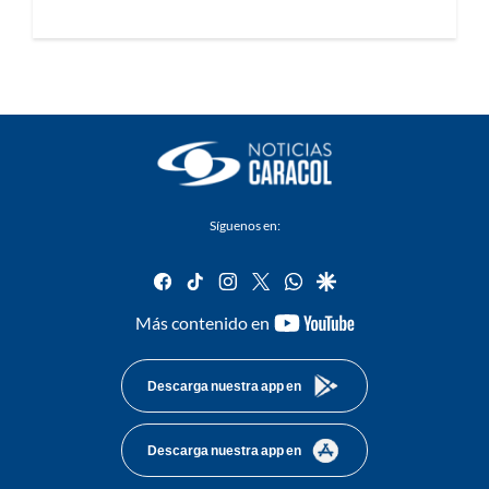
Síguenos en:
facebook
tiktok
instagram
twitter
whatsapp
google
youtube-
Más contenido en
footer
Descarga nuestra app en
Descarga nuestra app en