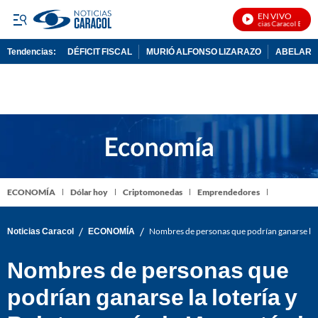
EN VIVO
Noticias Caracol En Vivo
Tendencias:
DÉFICIT FISCAL
MURIÓ ALFONSO LIZARAZO
ABELARDO
PUBLICIDAD
ECONOMÍA
Dólar hoy
Criptomonedas
Emprendedores
/
/
Noticias Caracol
ECONOMÍA
Nombres de personas que podrían ganarse la lot
Nombres de personas que
podrían ganarse la lotería y