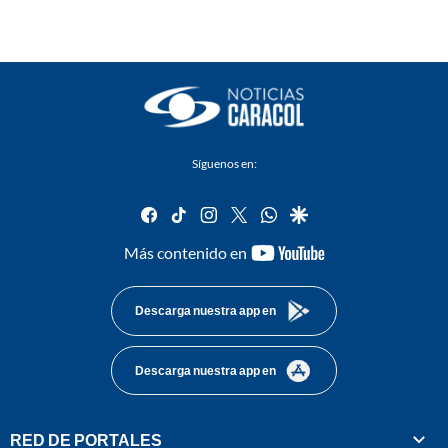
Síguenos en:
facebook
tiktok
instagram
twitter
whatsapp
google
youtube-
Más contenido en
footer
Descarga nuestra app en
Descarga nuestra app en
RED DE PORTALES