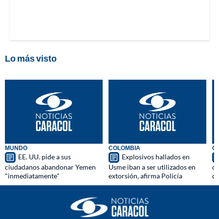
Lo más visto
MUNDO
COLOMBIA
C
EE. UU. pide a sus
Explosivos hallados en
ciudadanos abandonar Yemen
Usme iban a ser utilizados en
qu
"inmediatamente"
extorsión, afirma Policía
d