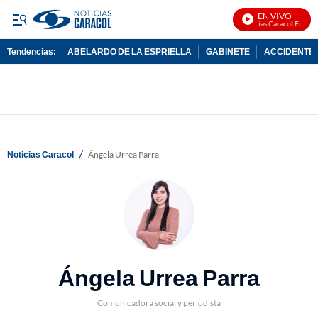
EN VIVO
Noticias Caracol En Vivo
Tendencias:
ABELARDO DE LA ESPRIELLA
GABINETE
ACCIDENTE 
PUBLICIDAD
/
Noticias Caracol
Ángela Urrea Parra
Ángela Urrea Parra
Comunicadora social y periodista