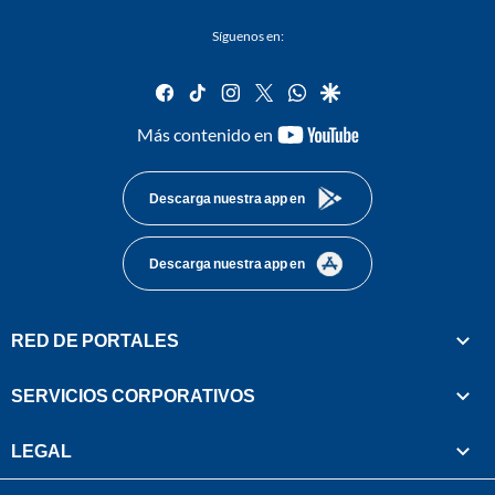
Síguenos en:
facebook
tiktok
instagram
twitter
whatsapp
google
youtube-
Más contenido en
footer
Descarga nuestra app en
Descarga nuestra app en
RED DE PORTALES
SERVICIOS CORPORATIVOS
LEGAL