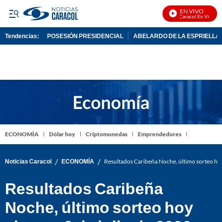
EN VIVO
Noticias Caracol En Vivo
Tendencias:
POSESIÓN PRESIDENCIAL
ABELARDO DE LA ESPRIELLA
PUBLICIDAD
ECONOMÍA
Dólar hoy
Criptomonedas
Emprendedores
/
/
Noticias Caracol
ECONOMÍA
Resultados Caribeña Noche, último sorteo hoy
Resultados Caribeña
Noche, último sorteo hoy