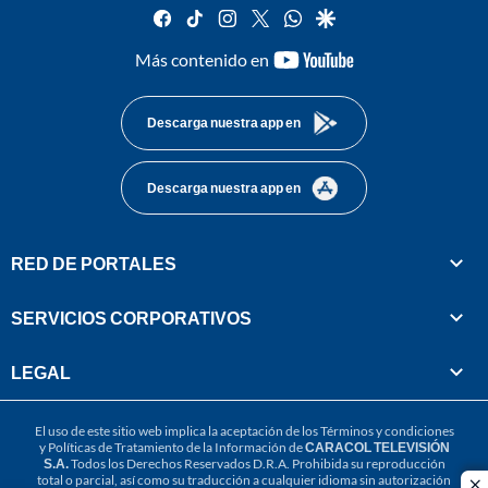
facebook
tiktok
instagram
twitter
whatsapp
google
youtube-
Más contenido en
footer
Descarga nuestra app en
Descarga nuestra app en
RED DE PORTALES
SERVICIOS CORPORATIVOS
LEGAL
El uso de este sitio web implica la aceptación de los
Términos y condiciones
y
Políticas de Tratamiento de la Información
de
CARACOL TELEVISIÓN
S.A.
Todos los Derechos Reservados D.R.A. Prohibida su reproducción
total o parcial, así como su traducción a cualquier idioma sin autorización