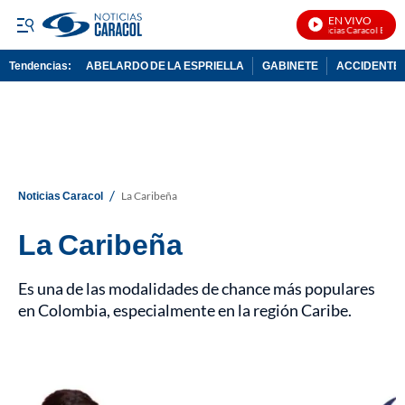
EN VIVO
Noticias Caracol En Vivo
Tendencias:
ABELARDO DE LA ESPRIELLA
GABINETE
ACCIDENTE 
PUBLICIDAD
/
Noticias Caracol
La Caribeña
La Caribeña
Es una de las modalidades de chance más populares
en Colombia, especialmente en la región Caribe.