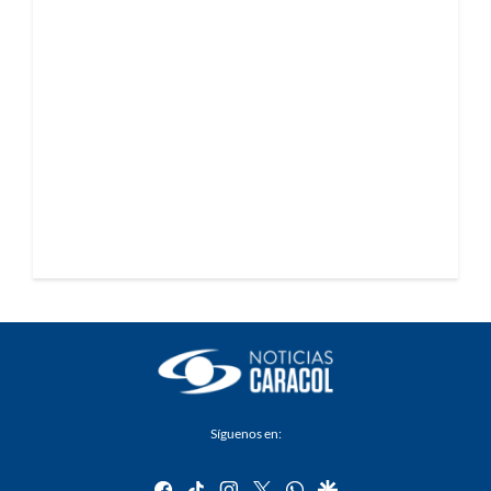
Síguenos en:
facebook
tiktok
instagram
twitter
whatsapp
google