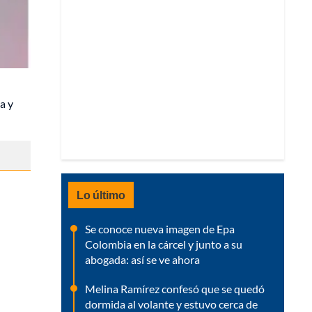
a y
Lo último
Se conoce nueva imagen de Epa
Colombia en la cárcel y junto a su
abogada: así se ve ahora
Melina Ramírez confesó que se quedó
dormida al volante y estuvo cerca de