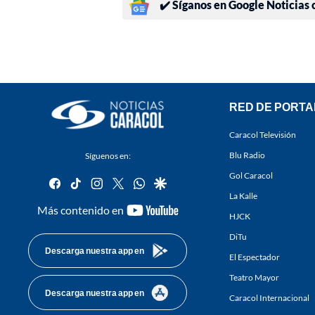
✔️ Síganos en Google Noticias
RED DE PORTA
Caracol Televisión
Blu Radio
Síguenos en:
Gol Caracol
facebook
tiktok
instagram
twitter
whatsapp
google
La Kalle
youtube-
Más contenido en
HJCK
footer
DiTu
Descarga nuestra app en
El Espectador
Teatro Mayor
Descarga nuestra app en
Caracol Internacional