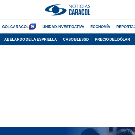
GOL CARACOL
UNIDAD INVESTIGATIVA
ECONOMÍA
REPORTA
ABELARDO DE LA ESPRIELLA
CASO BLESSD
PRECIO DEL DÓLAR
PUBLICIDAD