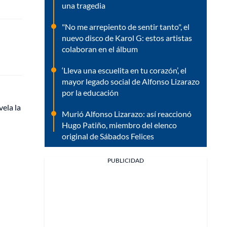
una tragedia
"No me arrepiento de sentir tanto", el
nuevo disco de Karol G: estos artistas
colaboran en el álbum
‘Lleva una escuelita en tu corazón’, el
mayor legado social de Alfonso Lizarazo
por la educación
ela la
Murió Alfonso Lizarazo: así reaccionó
Hugo Patiño, miembro del elenco
original de Sábados Felices
PUBLICIDAD