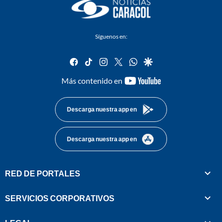
Síguenos en:
facebook
tiktok
instagram
twitter
whatsapp
google
youtube-
Más contenido en
footer
Descarga nuestra app en
Descarga nuestra app en
RED DE PORTALES
SERVICIOS CORPORATIVOS