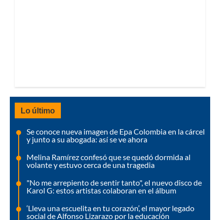
Lo último
Se conoce nueva imagen de Epa Colombia en la cárcel
y junto a su abogada: así se ve ahora
Melina Ramírez confesó que se quedó dormida al
volante y estuvo cerca de una tragedia
"No me arrepiento de sentir tanto", el nuevo disco de
Karol G: estos artistas colaboran en el álbum
‘Lleva una escuelita en tu corazón’, el mayor legado
social de Alfonso Lizarazo por la educación