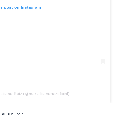
is post on Instagram
iliana Ruiz (@martalilianaruizoficial)
PUBLICIDAD