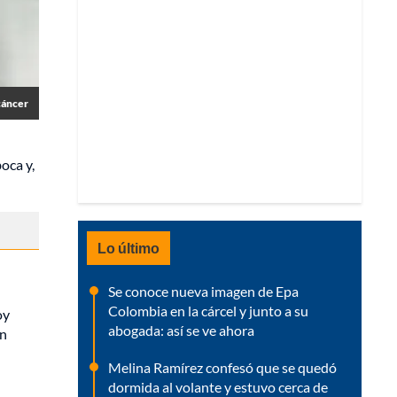
 cáncer
oca y,
Lo último
Se conoce nueva imagen de Epa
Colombia en la cárcel y junto a su
oy
abogada: así se ve ahora
un
Melina Ramírez confesó que se quedó
dormida al volante y estuvo cerca de