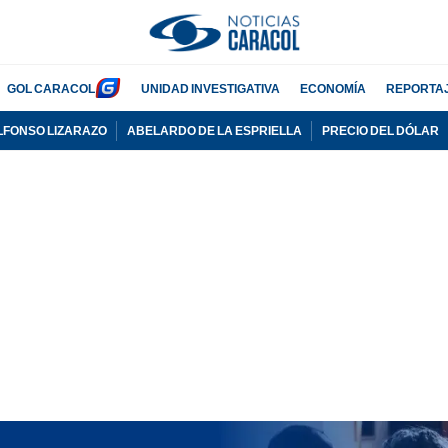
GOL CARACOL
UNIDAD INVESTIGATIVA
ECONOMÍA
REPORTA
LFONSO LIZARAZO
ABELARDO DE LA ESPRIELLA
PRECIO DEL DÓLAR
PUBLICIDAD