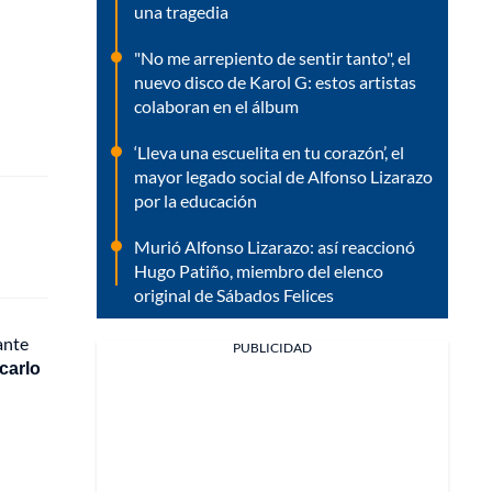
una tragedia
"No me arrepiento de sentir tanto", el
nuevo disco de Karol G: estos artistas
colaboran en el álbum
‘Lleva una escuelita en tu corazón’, el
mayor legado social de Alfonso Lizarazo
por la educación
Murió Alfonso Lizarazo: así reaccionó
Hugo Patiño, miembro del elenco
original de Sábados Felices
ante
PUBLICIDAD
carlo