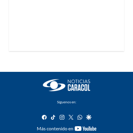
Síguenos en:
facebook
tiktok
instagram
twitter
whatsapp
google
youtube-
Más contenido en