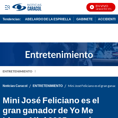
EN VIVO
Noticias Caracol En Vivo
Tendencias:
ABELARDO DE LA ESPRIELLA
GABINETE
ACCIDENTE 
PUBLICIDAD
ENTRETENIMIENTO
/
/
Noticias Caracol
ENTRETENIMIENTO
Mini José Feliciano es el gran ganad
Mini José Feliciano es el
gran ganador de Yo Me