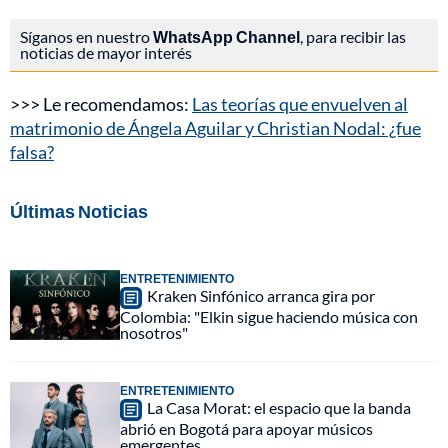
Síganos en nuestro
WhatsApp Channel
, para recibir las
noticias de mayor interés
>>> Le recomendamos:
Las teorías que envuelven al
matrimonio de Ángela Aguilar y Christian Nodal: ¿fue
falsa?
Últimas Noticias
ENTRETENIMIENTO
Kraken Sinfónico arranca gira por
Colombia: "Elkin sigue haciendo música con
nosotros"
ENTRETENIMIENTO
La Casa Morat: el espacio que la banda
abrió en Bogotá para apoyar músicos
emergentes