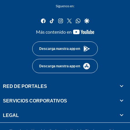
Síguenos en:
facebook
tiktok
instagram
twitter
whatsapp
google
youtube-
Más contenido en
footer
Descarga nuestra app en
Descarga nuestra app en
RED DE PORTALES
SERVICIOS CORPORATIVOS
LEGAL