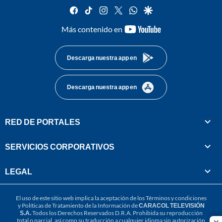
facebook
tiktok
instagram
twitter
whatsapp
google
youtube-
Más contenido en
footer
Descarga nuestra app en
Descarga nuestra app en
RED DE PORTALES
SERVICIOS CORPORATIVOS
LEGAL
El uso de este sitio web implica la aceptación de los
Términos y condiciones
y
Políticas de Tratamiento de la Información
de
CARACOL TELEVISIÓN
S.A.
Todos los Derechos Reservados D.R.A. Prohibida su reproducción
total o parcial, así como su traducción a cualquier idioma sin autorización