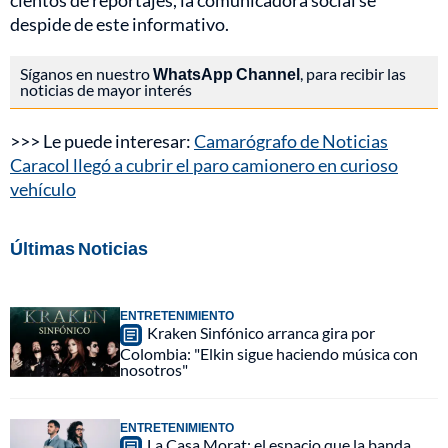
cientos de reportajes, la comunicadora social se
despide de este informativo.
Síganos en nuestro
WhatsApp Channel
, para recibir las
noticias de mayor interés
>>> Le puede interesar:
Camarógrafo de Noticias
Caracol llegó a cubrir el paro camionero en curioso
vehículo
Últimas Noticias
ENTRETENIMIENTO
Kraken Sinfónico arranca gira por
Colombia: "Elkin sigue haciendo música con
nosotros"
ENTRETENIMIENTO
La Casa Morat: el espacio que la banda