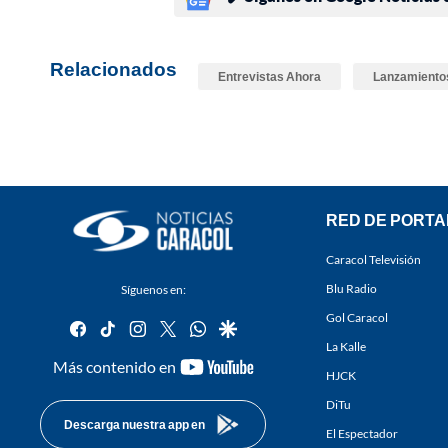
Relacionados
Entrevistas Ahora
Lanzamiento
RED DE PORTA
Caracol Televisión
Blu Radio
Síguenos en:
Gol Caracol
facebook
tiktok
instagram
twitter
whatsapp
google
La Kalle
youtube-
Más contenido en
HJCK
footer
DiTu
Descarga nuestra app en
El Espectador