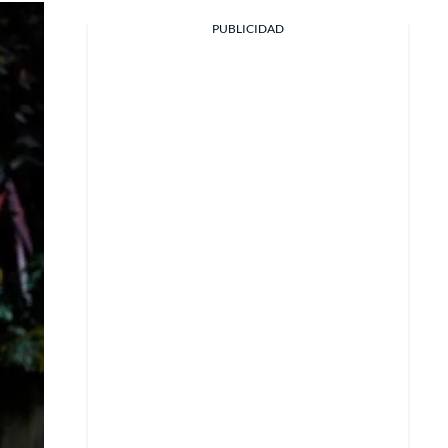
PUBLICIDAD
Facebook
X
Whatsapp
Copiar enlace
Telegram
LinkedIn