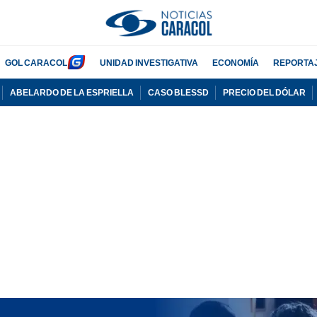
GOL CARACOL
UNIDAD INVESTIGATIVA
ECONOMÍA
REPORTA
ABELARDO DE LA ESPRIELLA
CASO BLESSD
PRECIO DEL DÓLAR
PUBLICIDAD