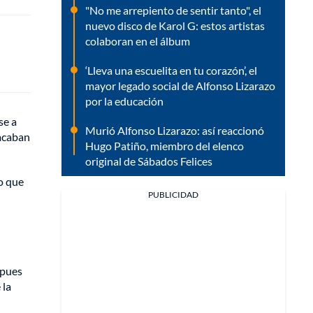
"No me arrepiento de sentir tanto", el
nuevo disco de Karol G: estos artistas
colaboran en el álbum
‘Lleva una escuelita en tu corazón’, el
mayor legado social de Alfonso Lizarazo
por la educación
se a
Murió Alfonso Lizarazo: así reaccionó
 acaban
Hugo Patiño, miembro del elenco
original de Sábados Felices
eo que
PUBLICIDAD
 pues
 la