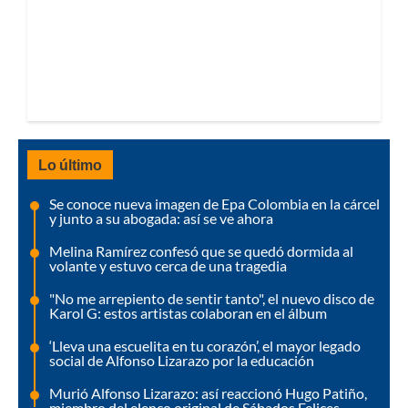
Lo último
Se conoce nueva imagen de Epa Colombia en la cárcel
y junto a su abogada: así se ve ahora
Melina Ramírez confesó que se quedó dormida al
volante y estuvo cerca de una tragedia
"No me arrepiento de sentir tanto", el nuevo disco de
Karol G: estos artistas colaboran en el álbum
‘Lleva una escuelita en tu corazón’, el mayor legado
social de Alfonso Lizarazo por la educación
Murió Alfonso Lizarazo: así reaccionó Hugo Patiño,
miembro del elenco original de Sábados Felices