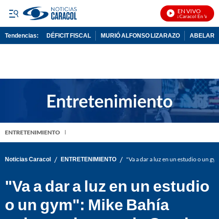
EN VIVO
Noticias Caracol En Vivo
Tendencias:
DÉFICIT FISCAL
MURIÓ ALFONSO LIZARAZO
ABELARDO
PUBLICIDAD
ENTRETENIMIENTO
/
/
Noticias Caracol
ENTRETENIMIENTO
"Va a dar a luz en un estudio o un 
"Va a dar a luz en un estudio
o un gym": Mike Bahía