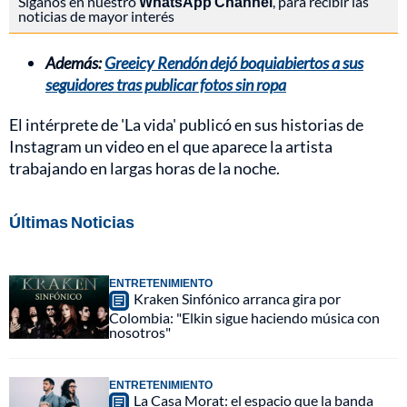
Síganos en nuestro
WhatsApp Channel
, para recibir las
noticias de mayor interés
Además:
Greeicy Rendón dejó boquiabiertos a sus
seguidores tras publicar fotos sin ropa
El intérprete de 'La vida' publicó en sus historias de
Instagram un video en el que aparece la artista
trabajando en largas horas de la noche.
Últimas Noticias
ENTRETENIMIENTO
Kraken Sinfónico arranca gira por
Colombia: "Elkin sigue haciendo música con
nosotros"
ENTRETENIMIENTO
La Casa Morat: el espacio que la banda