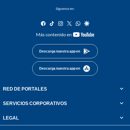
Síguenos en:
facebook
tiktok
instagram
twitter
whatsapp
google
youtube-
Más contenido en
footer
Descarga nuestra app en
Descarga nuestra app en
RED DE PORTALES
SERVICIOS CORPORATIVOS
LEGAL