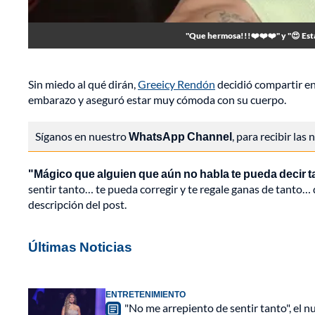
"Que hermosa!!!❤️❤️❤️" y "😍 Está
Sin miedo al qué dirán,
Greeicy Rendón
decidió compartir en
embarazo y aseguró estar muy cómoda con su cuerpo.
Síganos en nuestro
WhatsApp Channel
, para recibir las
"Mágico que alguien que aún no habla te pueda decir 
sentir tanto… te pueda corregir y te regale ganas de tanto… d
descripción del post.
Últimas Noticias
ENTRETENIMIENTO
"No me arrepiento de sentir tanto", el n