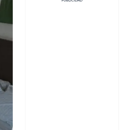
PUBLICIDAD
Facebook
X
Whatsapp
Copiar enlace
Telegram
LinkedIn