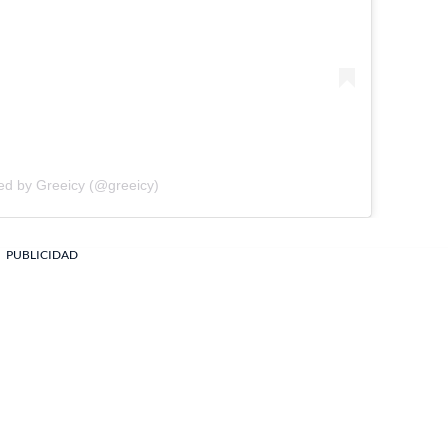
ed by Greeicy (@greeicy)
PUBLICIDAD