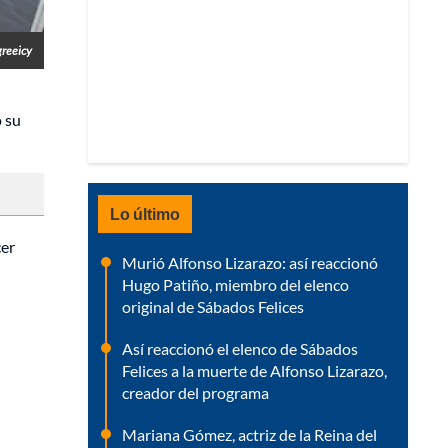
reeicy
ó su
Lo último
cer
Murió Alfonso Lizarazo: así reaccionó
Hugo Patiño, miembro del elenco
original de Sábados Felices
Así reaccionó el elenco de Sábados
Felices a la muerte de Alfonso Lizarazo,
creador del programa
Mariana Gómez, actriz de la Reina del