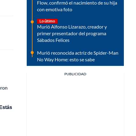
Flow, confirmó el nacimiento de su hija
con emotiva foto
Lo último
Murió Alfonso Lizarazo, creador y
primer presentador del programa
Sábados Felices
Murió reconocida actriz de Spider-Man
No Way Home: esto se sabe
PUBLICIDAD
eron
 Estás