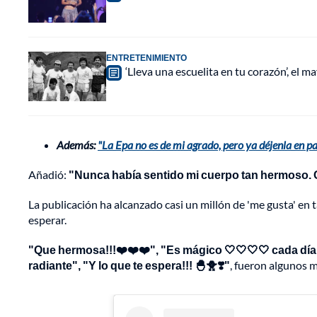
ENTRETENIMIENTO
‘Lleva una escuelita en tu corazón’, el 
Además:
"La Epa no es de mi agrado, pero ya déjenla en p
Añadió:
"Nunca había sentido mi cuerpo tan hermoso. Cr
La publicación ha alcanzado casi un millón de 'me gusta' en 
esperar.
"Que hermosa!!!❤️❤️❤️", "Es mágico 🤍🤍🤍🤍 cada día 
radiante", "Y lo que te espera!!! 🐣🐥❣️"
, fueron algunos m