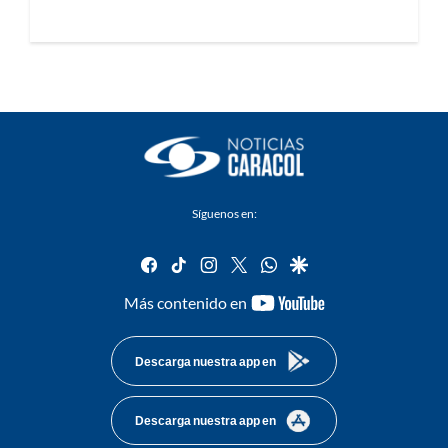
Síguenos en:
facebook
tiktok
instagram
twitter
whatsapp
google
youtube-
Más contenido en
footer
Descarga nuestra app en
Descarga nuestra app en