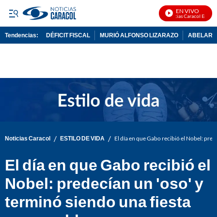
EN VIVO
Noticias Caracol En Vivo
Tendencias:
DÉFICIT FISCAL
MURIÓ ALFONSO LIZARAZO
ABELARDO
PUBLICIDAD
/
/
Noticias Caracol
ESTILO DE VIDA
El día en que Gabo recibió el Nobel: pre
El día en que Gabo recibió el
Nobel: predecían un 'oso' y
terminó siendo una fiesta