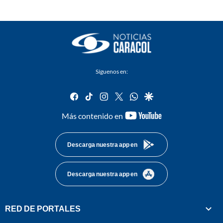
Síguenos en:
facebook
tiktok
instagram
twitter
whatsapp
google
youtube-
Más contenido en
footer
Descarga nuestra app en
Descarga nuestra app en
RED DE PORTALES