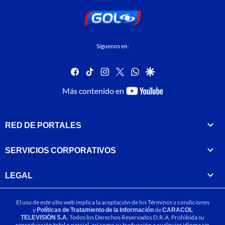
Síguenos en:
facebook
tiktok
instagram
twitter
whatsapp
google
youtube-
Más contenido en
footer
RED DE PORTALES
SERVICIOS CORPORATIVOS
LEGAL
El uso de este sitio web implica la aceptación de los
Términos y condiciones
y
Políticas de Tratamiento de la Información
de
CARACOL
TELEVISIÓN S.A.
Todos los Derechos Reservados D.R.A. Prohibida su
reproducción total o parcial, así como su traducción a cualquier idioma sin