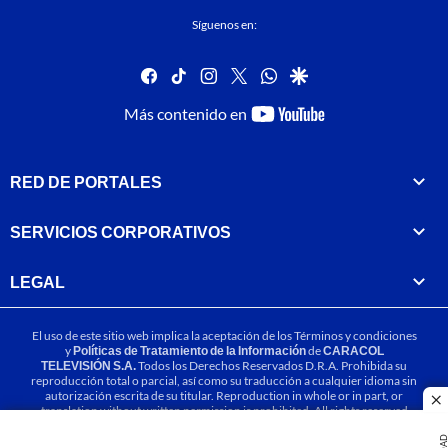
Síguenos en:
facebook
tiktok
instagram
twitter
whatsapp
google
youtube-
Más contenido en
footer
RED DE PORTALES
SERVICIOS CORPORATIVOS
LEGAL
El uso de este sitio web implica la aceptación de los
Términos y condiciones
y
Políticas de Tratamiento de la Información
de
CARACOL
TELEVISIÓN S.A.
Todos los Derechos Reservados D.R.A. Prohibida su
reproducción total o parcial, así como su traducción a cualquier idioma sin
autorización escrita de su titular. Reproduction in whole or in part, or
cl
translation without written permission is prohibited. All rights reserved
2025.