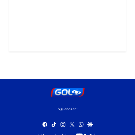
Síguenos en:
facebook
tiktok
instagram
twitter
whatsapp
google