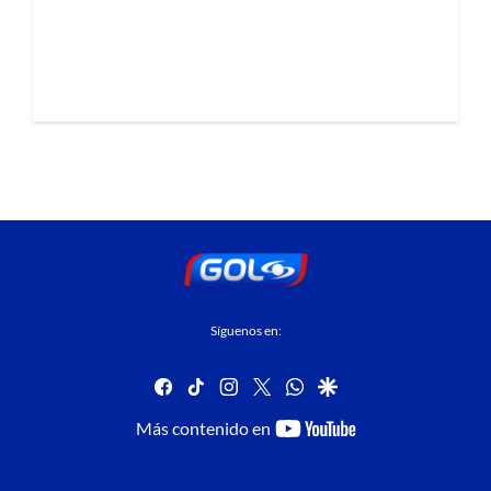
Síguenos en:
facebook
tiktok
instagram
twitter
whatsapp
google
youtube-
Más contenido en
footer