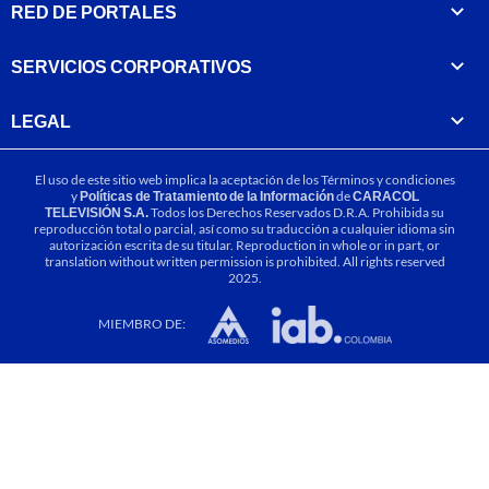
RED DE PORTALES
SERVICIOS CORPORATIVOS
LEGAL
El uso de este sitio web implica la aceptación de los
Términos y condiciones
y
Políticas de Tratamiento de la Información
de
CARACOL
TELEVISIÓN S.A.
Todos los Derechos Reservados D.R.A. Prohibida su
reproducción total o parcial, así como su traducción a cualquier idioma sin
autorización escrita de su titular. Reproduction in whole or in part, or
translation without written permission is prohibited. All rights reserved
2025.
MIEMBRO DE: