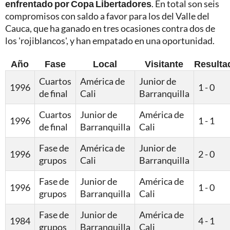
enfrentado por Copa Libertadores
. En total son seis
compromisos con saldo a favor para los del Valle del
Cauca, que ha ganado en tres ocasiones contra dos de
los 'rojiblancos', y han empatado en una oportunidad.
Año
Fase
Local
Visitante
Resulta
Cuartos
América de
Junior de
1996
1 - 0
de final
Cali
Barranquilla
Cuartos
Junior de
América de
1996
1 - 1
de final
Barranquilla
Cali
Fase de
América de
Junior de
1996
2 - 0
grupos
Cali
Barranquilla
Fase de
Junior de
América de
1996
1 - 0
grupos
Barranquilla
Cali
Fase de
Junior de
América de
1984
4 - 1
grupos
Barranquilla
Cali