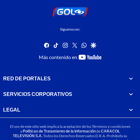
Síguenos en:
facebook
tiktok
instagram
twitter
whatsapp
google
youtube-
Más contenido en
footer
RED DE PORTALES
SERVICIOS CORPORATIVOS
LEGAL
El uso de este sitio web implica la aceptación de los
Términos y condiciones
y
Políticas de Tratamiento de la Información
de
CARACOL
TELEVISIÓN S.A.
Todos los Derechos Reservados D.R.A. Prohibida su