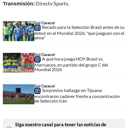
Transmisión:
Directv Sports.
Gol Caracol
Recado para la Selección Brasil antes de su
debut en el Mundial 2026; "que jueguen con el
alma"
Gol Caracol
A qué hora juega HOY Brasil vs.
Marruecos, en partido del grupo C del
Mundial 2026
Gol Caracol
Sorpresivo hallazgo en Tijuana:
encontraron cadáver frente a concentración
de Selección Irán
Siga nuestro canal para tener las noticias de