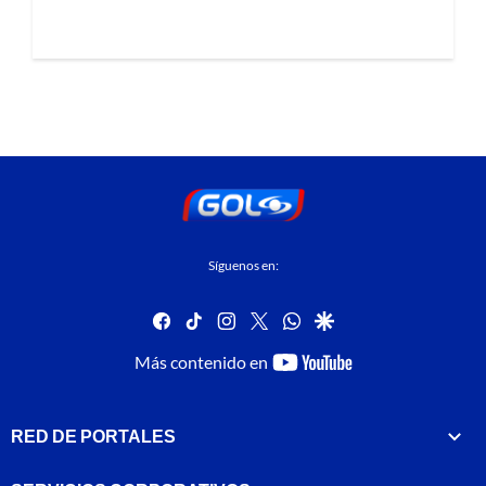
Síguenos en:
facebook
tiktok
instagram
twitter
whatsapp
google
youtube-
Más contenido en
footer
RED DE PORTALES