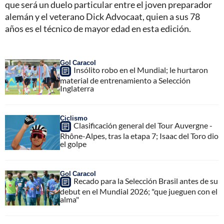
que será un duelo particular entre el joven preparador
alemán y el veterano Dick Advocaat, quien a sus 78
años es el técnico de mayor edad en esta edición.
Gol Caracol
Insólito robo en el Mundial; le hurtaron
material de entrenamiento a Selección
Inglaterra
Ciclismo
Clasificación general del Tour Auvergne -
Rhône-Alpes, tras la etapa 7; Isaac del Toro dio
el golpe
Gol Caracol
Recado para la Selección Brasil antes de su
debut en el Mundial 2026; "que jueguen con el
alma"