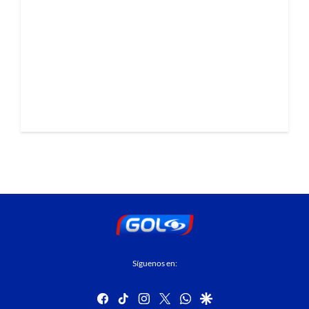
Síguenos en:
facebook
tiktok
instagram
twitter
whatsapp
google