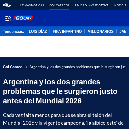
ÚLTIMAS NOTICAS
GOL CARACOL
UNIDAD INVESTIGATIVA
NOTICIAS
Tendencias:
LUIS DÍAZ
FIFA-INFANTINO
MILLONARIOS
JAM
PUBLICIDAD
/
Gol Caracol
Argentina y los dos grandes problemas que le surgieron just
Argentina y los dos grandes
problemas que le surgieron justo
antes del Mundial 2026
Cada vez falta menos para que se abra el telón del
Mundial 2026 y la vigente campeona, 'la albiceleste' de