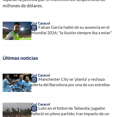
millones de dólares.
Gol Caracol
Falcao García habló de su ausencia en el
Mundial 2026; "la ilusión siempre iba a estar"
Últimas noticias
Gol Caracol
Manchester City se 'planta' y rechaza
oferta del Barcelona por una de sus estrellas
Gol Caracol
Luto en el fútbol de Tailandia; jugador
falleció en pleno partido, tras impacto de un