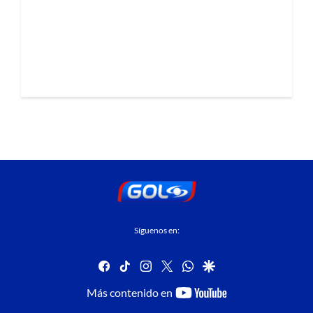
Síguenos en:
facebook
tiktok
instagram
twitter
whatsapp
google
youtube-
Más contenido en
footer