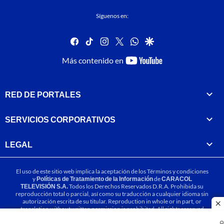
Síguenos en:
facebook
tiktok
instagram
twitter
whatsapp
google
youtube-
Más contenido en
footer
RED DE PORTALES
SERVICIOS CORPORATIVOS
LEGAL
El uso de este sitio web implica la aceptación de los
Términos y condiciones
y
Políticas de Tratamiento de la Información
de
CARACOL
TELEVISIÓN S.A.
Todos los Derechos Reservados D.R.A. Prohibida su
reproducción total o parcial, así como su traducción a cualquier idioma sin
autorización escrita de su titular. Reproduction in whole or in part, or
cl
translation without written permission is prohibited. All rights reserved
2025.