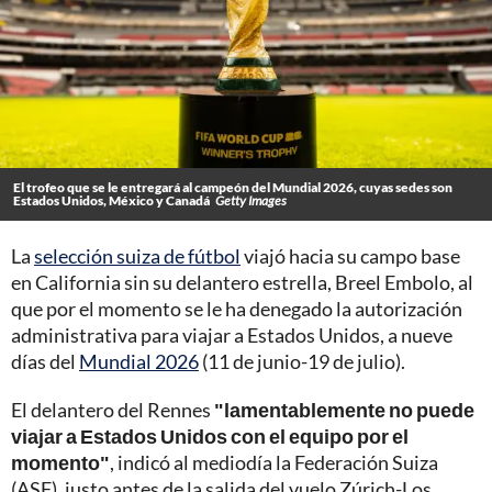
El trofeo que se le entregará al campeón del Mundial 2026, cuyas sedes son
Estados Unidos, México y Canadá
Getty Images
La
selección suiza de fútbol
viajó hacia su campo base
en California sin su delantero estrella, Breel Embolo, al
que por el momento se le ha denegado la autorización
administrativa para viajar a Estados Unidos, a nueve
días del
Mundial 2026
(11 de junio-19 de julio).
El delantero del Rennes
"lamentablemente no puede
viajar a Estados Unidos con el equipo por el
momento"
, indicó al mediodía la Federación Suiza
(ASF), justo antes de la salida del vuelo Zúrich-Los