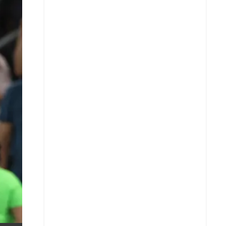
X
Whatsapp