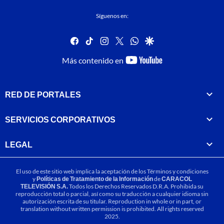
Síguenos en:
facebook
tiktok
instagram
twitter
whatsapp
google
youtube-
Más contenido en
footer
RED DE PORTALES
SERVICIOS CORPORATIVOS
LEGAL
El uso de este sitio web implica la aceptación de los
Términos y condiciones
y
Políticas de Tratamiento de la Información
de
CARACOL
TELEVISIÓN S.A.
Todos los Derechos Reservados D.R.A. Prohibida su
reproducción total o parcial, así como su traducción a cualquier idioma sin
autorización escrita de su titular. Reproduction in whole or in part, or
translation without written permission is prohibited. All rights reserved
2025.