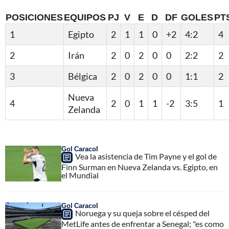
POSICIONES
EQUIPOS
PJ
V
E
D
DF
GOLES
PT
1
Egipto
2
1
1
0
+2
4:2
4
2
Irán
2
0
2
0
0
2:2
2
3
Bélgica
2
0
2
0
0
1:1
2
Nueva
4
2
0
1
1
-2
3:5
1
Zelanda
Gol Caracol
Vea la asistencia de Tim Payne y el gol de
Finn Surman en Nueva Zelanda vs. Egipto, en
el Mundial
Gol Caracol
Noruega y su queja sobre el césped del
MetLife antes de enfrentar a Senegal; "es como