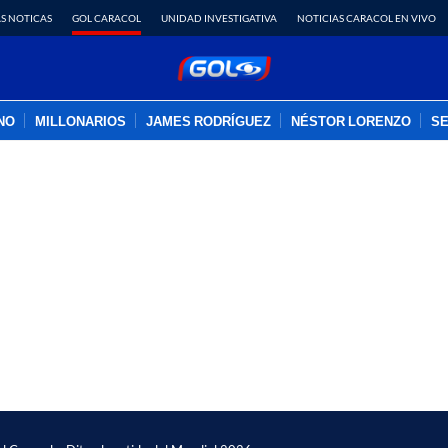
S NOTICAS
GOL CARACOL
UNIDAD INVESTIGATIVA
NOTICIAS CARACOL EN VIVO
INO
MILLONARIOS
JAMES RODRÍGUEZ
NÉSTOR LORENZO
SE
PUBLICIDAD