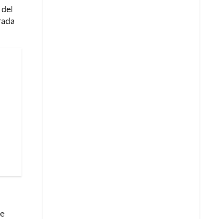
 del
rada
de