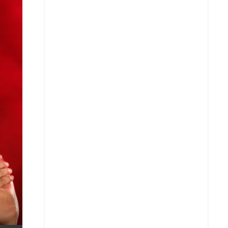
X
Whatsapp