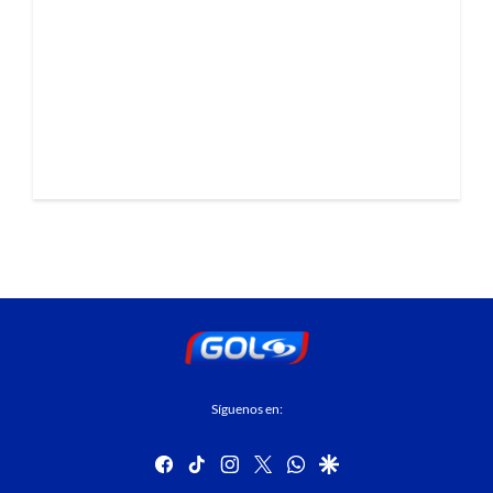
Síguenos en:
facebook
tiktok
instagram
twitter
whatsapp
google