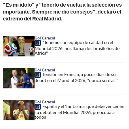
"Es mi ídolo" y "tenerlo de vuelta a la selección es
importante. Siempre me dio consejos", declaró el
extremo del Real Madrid.
Gol Caracol
"Tenemos un equipo de calidad en el
Mundial 2026; nos llaman los brasileños de
África"
Gol Caracol
Tensión en Francia, a pocos días de su
debut en el Mundial 2026; "nunca seré así"
Gol Caracol
España y el 'fantasma' que debe vencer en
su debut en el Mundial 2026; preocupa a
todos