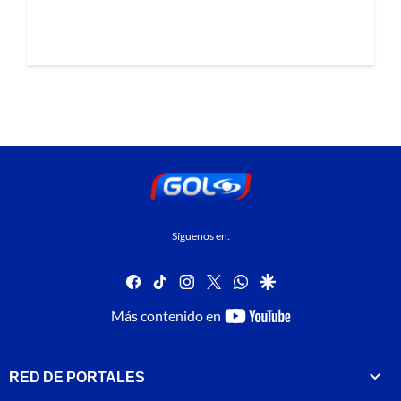
Síguenos en:
facebook
tiktok
instagram
twitter
whatsapp
google
youtube-
Más contenido en
footer
RED DE PORTALES