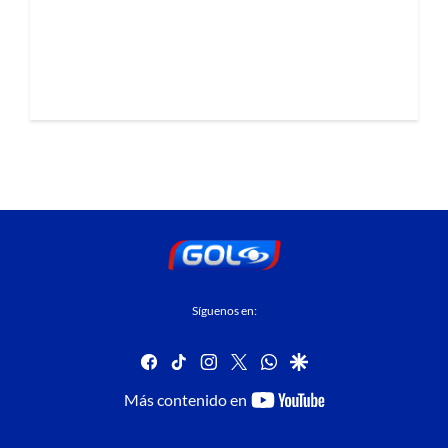
Síguenos en:
facebook
tiktok
instagram
twitter
whatsapp
google
youtube-
Más contenido en
footer