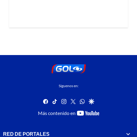
Síguenos en:
facebook
tiktok
instagram
twitter
whatsapp
google
youtube-
Más contenido en
footer
RED DE PORTALES