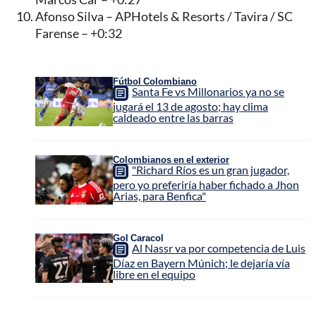
Afonso Silva – APHotels & Resorts / Tavira / SC
Farense – +0:32
Fútbol Colombiano
Santa Fe vs Millonarios ya no se
jugará el 13 de agosto; hay clima
caldeado entre las barras
Colombianos en el exterior
"Richard Ríos es un gran jugador,
pero yo preferiría haber fichado a Jhon
Arias, para Benfica"
Gol Caracol
Al Nassr va por competencia de Luis
Díaz en Bayern Múnich; le dejaría vía
libre en el equipo