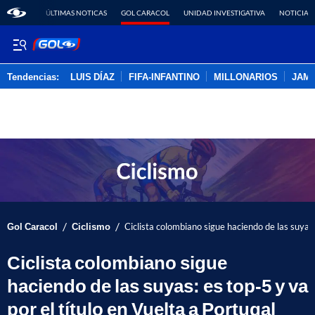
ÚLTIMAS NOTICAS
GOL CARACOL
UNIDAD INVESTIGATIVA
NOTICIAS
Tendencias:
LUIS DÍAZ
FIFA-INFANTINO
MILLONARIOS
JAM
PUBLICIDAD
/
/
Gol Caracol
Ciclismo
Ciclista colombiano sigue haciendo de las suyas:
Ciclista colombiano sigue
haciendo de las suyas: es top-5 y va
por el título en Vuelta a Portugal