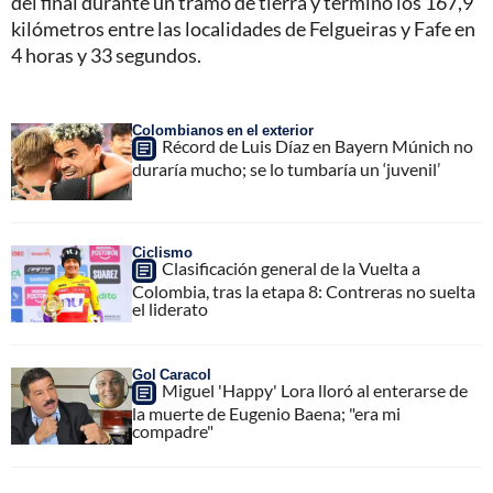
del final durante un tramo de tierra y terminó los 167,9
kilómetros entre las localidades de Felgueiras y Fafe en
4 horas y 33 segundos.
Colombianos en el exterior
Récord de Luis Díaz en Bayern Múnich no
duraría mucho; se lo tumbaría un ‘juvenil’
Ciclismo
Clasificación general de la Vuelta a
Colombia, tras la etapa 8: Contreras no suelta
el liderato
Gol Caracol
Miguel 'Happy' Lora lloró al enterarse de
la muerte de Eugenio Baena; "era mi
compadre"