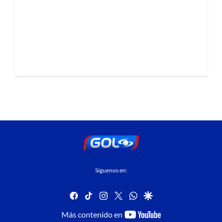
Síguenos en:
facebook
tiktok
instagram
twitter
whatsapp
google
youtube-
Más contenido en