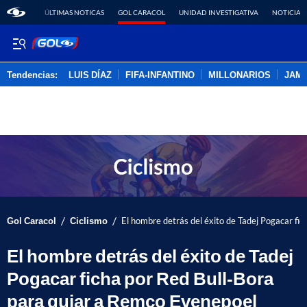
ÚLTIMAS NOTICAS
GOL CARACOL
UNIDAD INVESTIGATIVA
NOTICIAS
Tendencias:
LUIS DÍAZ
FIFA-INFANTINO
MILLONARIOS
JAM
PUBLICIDAD
/
/
Gol Caracol
Ciclismo
El hombre detrás del éxito de Tadej Pogacar fi
El hombre detrás del éxito de Tadej
Pogacar ficha por Red Bull-Bora
para guiar a Remco Evenepoel