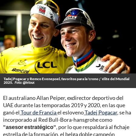
Tadej Pogacar y Remco Evenepoel, favoritos para la 'crono ¡' élite del Mundial
2025.
Foto: @letour.
El australiano Allan Peiper, exdirector deportivo del
UAE durante las temporadas 2019 y 2020, en las que
ganó el
Tour de Francia
el esloveno
Tadej Pogacar
, se ha
incorporado al Red Bull-Bora-hansgrohe como
"asesor estratégico"
, por lo que respaldará al fichaje
estrella de la formación, el belga doble campeón