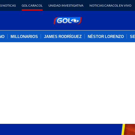
S NOTICAS
GOL CARACOL
UNIDAD INVESTIGATIVA
NOTICIAS CARACOL EN VIVO
INO
MILLONARIOS
JAMES RODRÍGUEZ
NÉSTOR LORENZO
SE
PUBLICIDAD