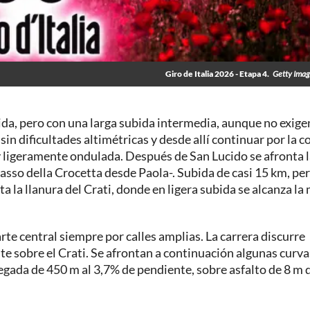
Giro de Italia 2026 - Etapa 4.
Getty Image
ida, pero con una larga subida intermedia, aunque no exige
n dificultades altimétricas y desde allí continuar por la c
 y ligeramente ondulada. Después de San Lucido se afronta 
sso della Crocetta desde Paola-. Subida de casi 15 km, per
 la llanura del Crati, donde en ligera subida se alcanza la
rte central siempre por calles amplias. La carrera discurre
nte sobre el Crati. Se afrontan a continuación algunas curva
legada de 450 m al 3,7% de pendiente, sobre asfalto de 8 m 