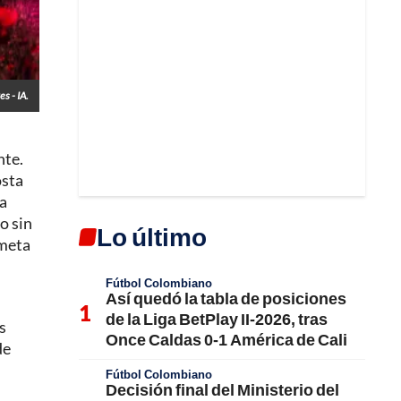
s - IA.
nte.
osta
la
o sin
Lo último
 meta
Fútbol Colombiano
Así quedó la tabla de posiciones
de la Liga BetPlay II-2026, tras
s
Once Caldas 0-1 América de Cali
de
Fútbol Colombiano
Decisión final del Ministerio del