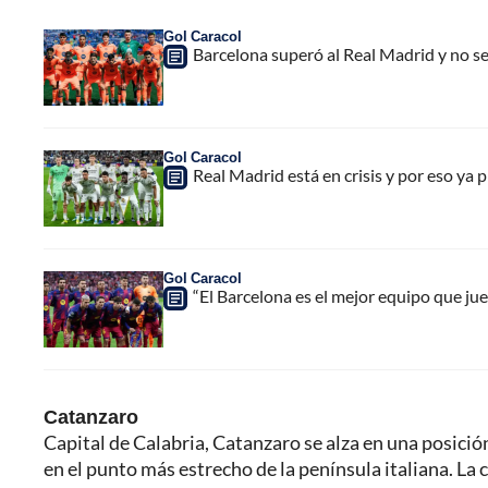
Gol Caracol
Barcelona superó al Real Madrid y no s
Gol Caracol
Real Madrid está en crisis y por eso ya 
Gol Caracol
“El Barcelona es el mejor equipo que j
Catanzaro
Capital de Calabria, Catanzaro se alza en una posición 
en el punto más estrecho de la península italiana. La 