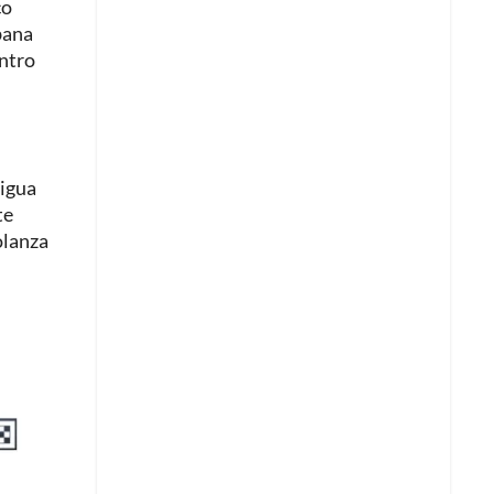
co
bana
entro
tigua
te
olanza