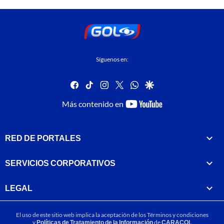
Síguenos en:
facebook
tiktok
instagram
twitter
whatsapp
google
youtube-
Más contenido en
footer
RED DE PORTALES
SERVICIOS CORPORATIVOS
LEGAL
El uso de este sitio web implica la aceptación de los
Términos y condiciones
y
Políticas de Tratamiento de la Información
de
CARACOL