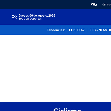
ÚLTIMA
jueves 06 de agosto, 2026
Todo en Deportes
Tendencias:
LUIS DÍAZ
FIFA-INFANT