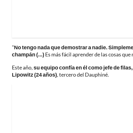
"
No tengo nada que demostrar a nadie. Simplement
champán (...)
Es más fácil aprender de las cosas que n
Este año,
su equipo confía en él como jefe de filas,
Lipowitz (24 años)
, tercero del Dauphiné.