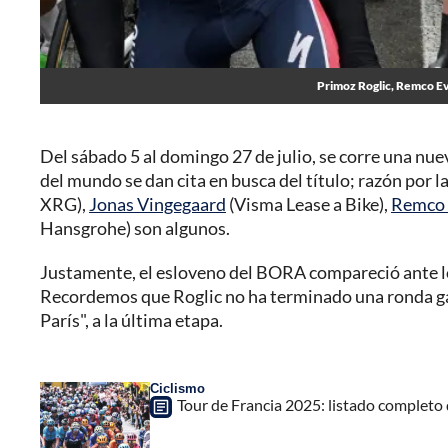
Primoz Roglic, Remco Eve
Del sábado 5 al domingo 27 de julio, se corre una nueva
del mundo se dan cita en busca del título; razón por
XRG),
Jonas Vingegaard
(Visma Lease a Bike),
Remco 
Hansgrohe) son algunos.
Justamente, el esloveno del BORA compareció ante l
Recordemos que Roglic no ha terminado una ronda gala
París", a la última etapa.
Ciclismo
Tour de Francia 2025: listado completo 