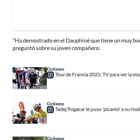
"Ha demostrado en el Dauphiné que tiene un muy buen n
preguntó sobre su joven compañero.
Ciclismo
Tour de Francia 2025: TV para ver la eta
Ciclismo
Tadej Pogacar le puso 'picante' a su riv
Ciclismo