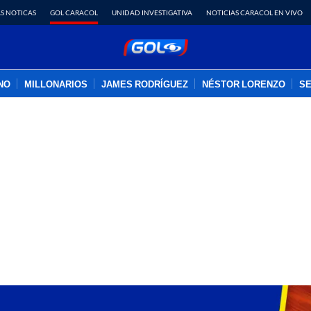
S NOTICAS
GOL CARACOL
UNIDAD INVESTIGATIVA
NOTICIAS CARACOL EN VIVO
INO
MILLONARIOS
JAMES RODRÍGUEZ
NÉSTOR LORENZO
SE
PUBLICIDAD