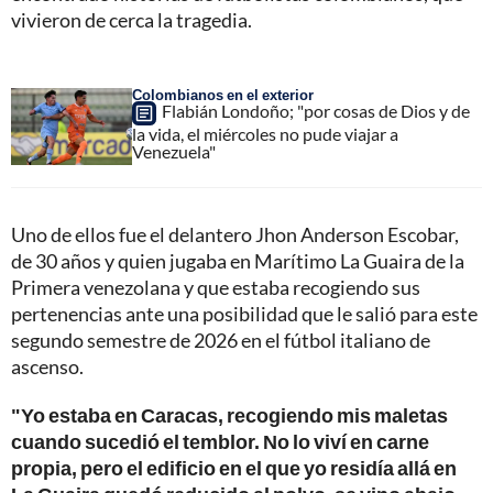
vivieron de cerca la tragedia.
Colombianos en el exterior
Flabián Londoño; "por cosas de Dios y de
la vida, el miércoles no pude viajar a
Venezuela"
Uno de ellos fue el delantero Jhon Anderson Escobar,
de 30 años y quien jugaba en Marítimo La Guaira de la
Primera venezolana y que estaba recogiendo sus
pertenencias ante una posibilidad que le salió para este
segundo semestre de 2026 en el fútbol italiano de
ascenso.
"Yo estaba en Caracas, recogiendo mis maletas
cuando sucedió el temblor. No lo viví en carne
propia, pero el edificio en el que yo residía allá en