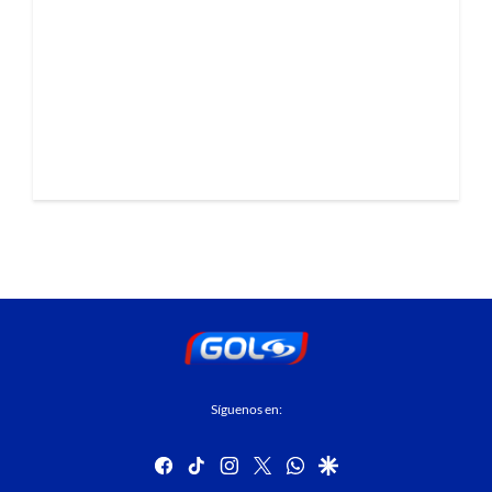
Síguenos en:
facebook
tiktok
instagram
twitter
whatsapp
google