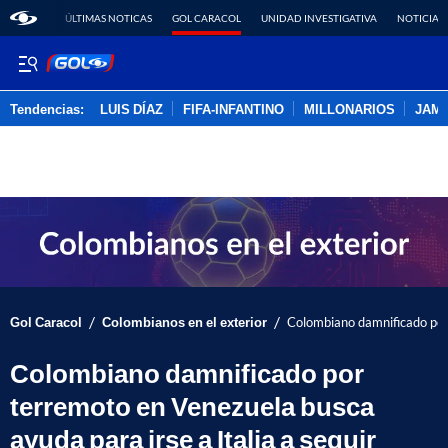
ÚLTIMAS NOTICAS
GOL CARACOL
UNIDAD INVESTIGATIVA
NOTICIAS
Tendencias:
LUIS DÍAZ
FIFA-INFANTINO
MILLONARIOS
JAM
PUBLICIDAD
/
/
Gol Caracol
Colombianos en el exterior
Colombiano damnificado por 
Colombiano damnificado por
terremoto en Venezuela busca
ayuda para irse a Italia a seguir