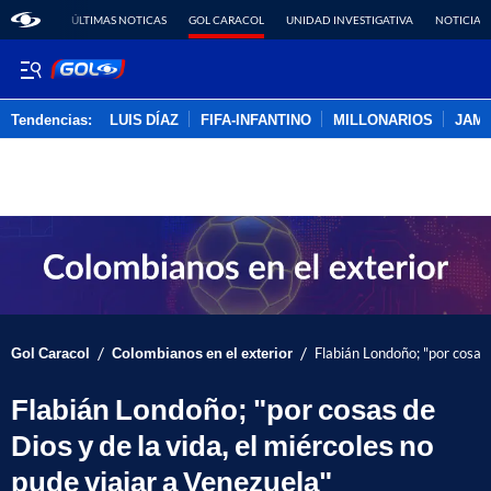
ÚLTIMAS NOTICAS
GOL CARACOL
UNIDAD INVESTIGATIVA
NOTICIAS
Tendencias:
LUIS DÍAZ
FIFA-INFANTINO
MILLONARIOS
JAM
PUBLICIDAD
/
/
Gol Caracol
Colombianos en el exterior
Flabián Londoño; "por cosas 
Flabián Londoño; "por cosas de
Dios y de la vida, el miércoles no
pude viajar a Venezuela"