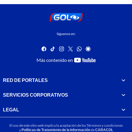
Síguenos en:
facebook
tiktok
instagram
twitter
whatsapp
google
youtube-
Más contenido en
footer
RED DE PORTALES
SERVICIOS CORPORATIVOS
LEGAL
El uso de este sitio web implica la aceptación de los
Términos y condiciones
y
Políticas de Tratamiento de la Información
de
CARACOL