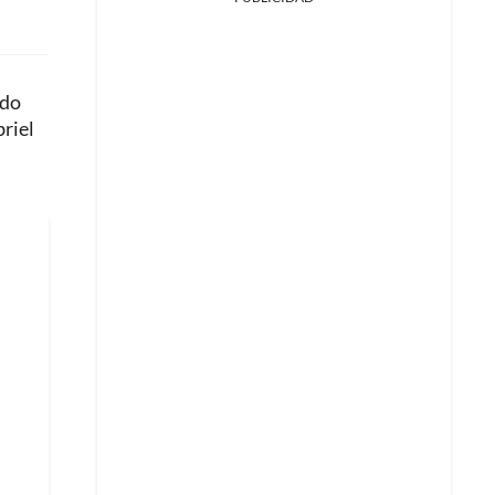
ado
riel