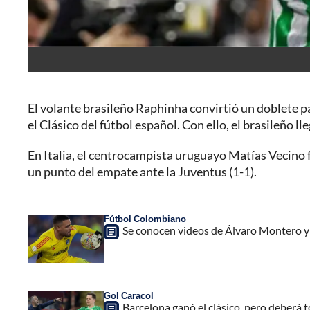
El volante brasileño Raphinha convirtió un doblete pa
el Clásico del fútbol español. Con ello, el brasileño l
En Italia, el centrocampista uruguayo Matías Vecino 
un punto del empate ante la Juventus (1-1).
Fútbol Colombiano
Se conocen videos de Álvaro Montero y 
Gol Caracol
Barcelona ganó el clásico, pero deberá 