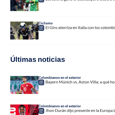
Ciclismo
El Giro aterriza en Italia con los colomb
Últimas noticias
Colombianos en el exterior
Bayern Múnich vs. Aston Villa; a qué h
Colombianos en el exterior
Jhon Durán dijo presente en la Europa L