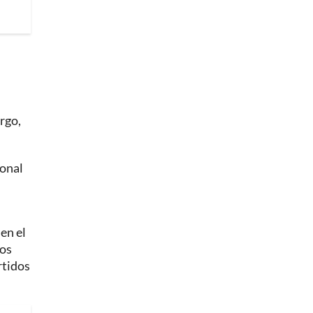
rgo,
ional
en el
tos
rtidos