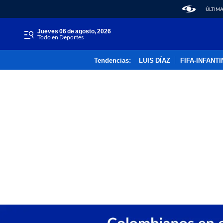
ÚLTIMA
jueves 06 de agosto, 2026
Todo en Deportes
Tendencias:
LUIS DÍAZ
FIFA-INFANT