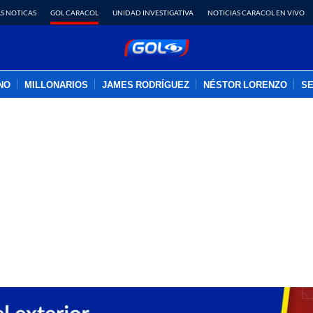
S NOTICAS
GOL CARACOL
UNIDAD INVESTIGATIVA
NOTICIAS CARACOL EN VIVO
INO
MILLONARIOS
JAMES RODRÍGUEZ
NÉSTOR LORENZO
SE
PUBLICIDAD