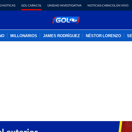
S NOTICAS
GOL CARACOL
UNIDAD INVESTIGATIVA
NOTICIAS CARACOL EN VIVO
INO
MILLONARIOS
JAMES RODRÍGUEZ
NÉSTOR LORENZO
SE
PUBLICIDAD