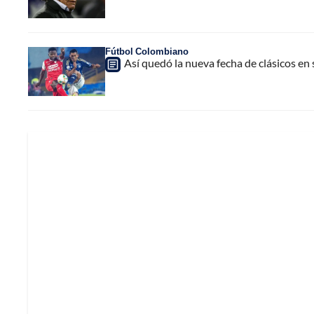
Fútbol Colombiano
Así quedó la nueva fecha de clásicos en