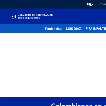
ÚLTIMA
jueves 06 de agosto, 2026
Todo en Deportes
Tendencias:
LUIS DÍAZ
FIFA-INFANT